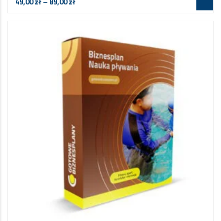
49,00
zł
–
89,00
zł