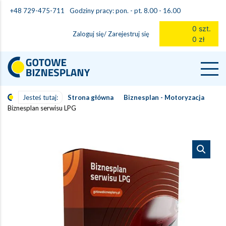
Godziny pracy: pon. - pt. 8.00 - 16.00
+48 729-475-711
0 szt.
Zaloguj się/ Zarejestruj się
0 zł
Jesteś tutaj:
Strona główna
Biznesplan - Motoryzacja
Biznesplan serwisu LPG