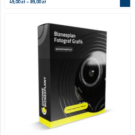
49,00
zł
–
89,00
zł