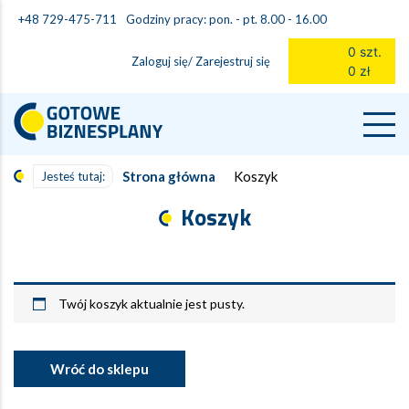
Godziny pracy: pon. - pt. 8.00 - 16.00
+48 729-475-711
0 szt.
Zaloguj się/ Zarejestruj się
0 zł
Strona główna
Koszyk
Jesteś tutaj:
Koszyk
Twój koszyk aktualnie jest pusty.
Wróć do sklepu