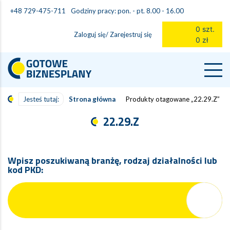
Godziny pracy: pon. - pt. 8.00 - 16.00
+48 729-475-711
0 szt.
Zaloguj się/ Zarejestruj się
0 zł
Jesteś tutaj:
Strona główna
Produkty otagowane „22.29.Z”
22.29.Z
Wpisz poszukiwaną branżę, rodzaj działalności lub
kod PKD: