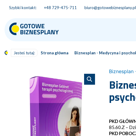
Szybki kontakt:
+48 729-475-711
biuro@gotowebiznesplany.pl
Jesteś tutaj:
Strona główna
Biznesplan - Medycyna i psycho
Biznesplan 
Bizne
psych
PKD GŁÓWN
85.60.Z – Dz
PKD POBOC