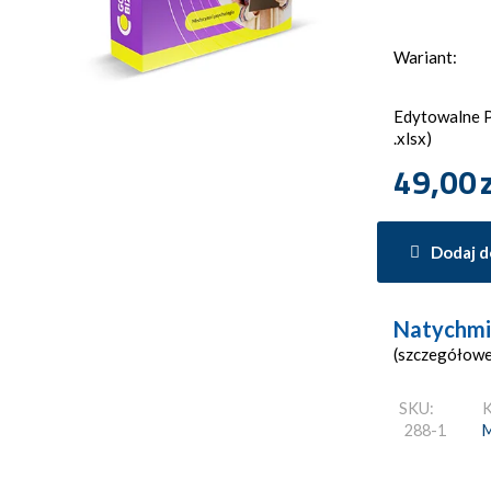
Wariant:
Edytowalne Pl
.xlsx)
49,00
Dodaj d
Natychmi
(szczegółowe
SKU:
K
288-1
M