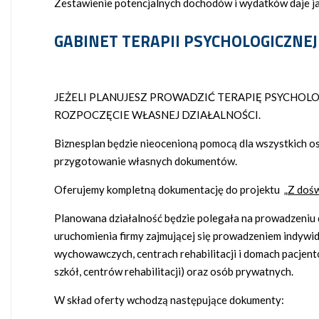
Zestawienie potencjalnych dochodów i wydatków daje jas
GABINET TERAPII PSYCHOLOGICZNEJ
JEŻELI PLANUJESZ PROWADZIĆ TERAPIĘ PSYCHO
ROZPOCZĘCIE WŁASNEJ DZIAŁALNOŚCI.
Biznesplan będzie nieocenioną pomocą dla wszystkich o
przygotowanie własnych dokumentów.
Oferujemy kompletną dokumentację do projektu „
Z dośw
Planowana działalność będzie polegała na prowadzeniu 
uruchomienia firmy zajmującej się prowadzeniem indywid
wychowawczych, centrach rehabilitacji i domach pacjen
szkół, centrów rehabilitacji) oraz osób prywatnych.
W skład oferty wchodzą następujące dokumenty: