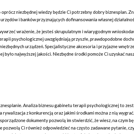
 oprócz niezbędnej wiedzy będzie Ci potrzebny dobry biznesplan. Zn
a urzędów i banków przyznających dofinansowania własnej działalnoś
 wywrzeć wrażenie, że jesteś skrupulatnym i wiarygodnym wnioskoda
erapii psychologicznej uwzględniają przyszłe, prawdopodobne dochod
 niezbędnych urządzeń. Specjalistyczne akcesoria i przyjazne wnętrz
j było najwyższej jakości. Niezbędne środki pomoże Ci uzyskać nasz
znesplanie. Analiza biznesu gabinetu terapii psychologicznej to zes
a rywalizacja z konkurencją oraz jakimi środkami można z nią wygra
sporządzone dokumenty pozwolą im stwierdzić, że wiesz, na czym będz
je pozwolą Ci również odpowiedzieć na często zadawane pytanie, czy