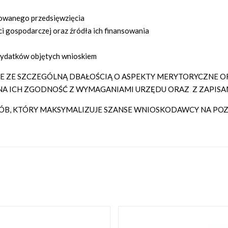
owanego przedsięwzięcia
ci gospodarczej oraz źródła ich finansowania
wydatków objętych wnioskiem
ZE SZCZEGÓLNĄ DBAŁOŚCIĄ O ASPEKTY MERYTORYCZNE OR
A ICH ZGODNOŚĆ Z WYMAGANIAMI URZĘDU ORAZ Z ZAPISA
, KTÓRY MAKSYMALIZUJE SZANSE WNIOSKODAWCY NA POZY