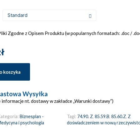
iki Zgodne z Opisem Produktu (w popularnych formatach: .doc / .docx
zł
o koszyka
astowa Wysyłka
 informacje nt. dostawy w zakładce „Warunki dostawy”)
ategoria:
Biznesplan -
Tagi:
74.90. Z
,
85.59.B
,
85.60.Z
,
Z
edycyna i psychologia
doświadczeniem w nową rzeczywist