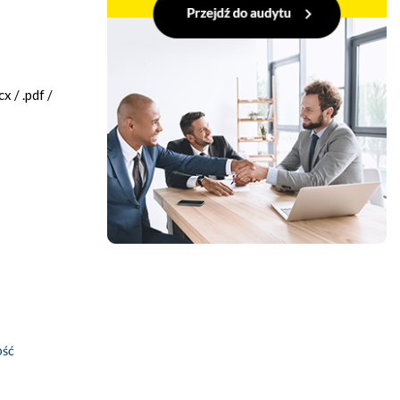
 / .pdf /
ość