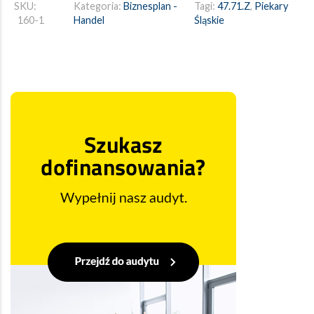
SKU:
Kategoria:
Biznesplan -
Tagi:
47.71.Z
,
Piekary
160-1
Handel
Śląskie