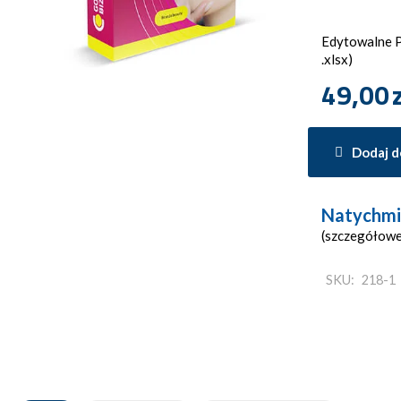
Edytowalne Pl
.xlsx)
49,00
Dodaj d
Natychmi
(szczegółowe
SKU:
218-1