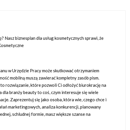
ję? Nasz biznesplan dla usług kosmetycznych sprawi, że
i Kosmetyczne
ń planu w Urzędzie Pracy może skutkować otrzymaniem
ność mobilną muszą zawierać kompletny zasób pism.
o rozwiązanie, które pozwoli Ci odłożyć biurokrację na
a dla branży beauty to coś, czym interesuje się wiele
je. Zaprezentuj się jako osoba, która wie, czego chce i
iałań marketingowych, analiza konkurencji, planowany
ednej, schludnej formie, masz większe szanse na