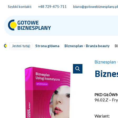
Szybki kontakt:
+48 729-475-711
biuro@gotowebiznesplany.pl
Jesteś tutaj:
Strona główna
Biznesplan - Branża beauty
B
Biznesplan 
Bizne
PKD GŁÓW
96.02.Z – Fry
Wariant: