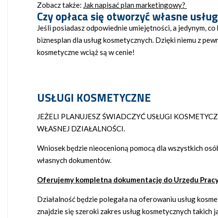
Zobacz także:
Jak napisać plan marketingowy?
Czy opłaca się otworzyć własne usłu
Jeśli posiadasz odpowiednie umiejętności, a jedynym, co 
biznesplan dla usług kosmetycznych. Dzięki niemu z pewno
kosmetyczne wciąż są w cenie!
USŁUGI KOSMETYCZNE
JEŻELI PLANUJESZ ŚWIADCZYĆ USŁUGI KOSMETY
WŁASNEJ DZIAŁALNOŚCI.
Wniosek będzie nieocenioną pomocą dla wszystkich osób
własnych dokumentów.
Oferujemy kompletną dokumentację do Urzędu Pracy
Działalność będzie polegała na oferowaniu usług kosmet
znajdzie się szeroki zakres usług kosmetycznych takich j