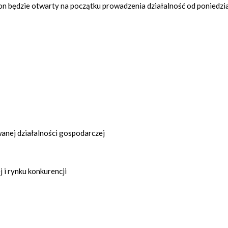
lon będzie otwarty na początku prowadzenia działalność od poniedzi
nej działalności gospodarczej
 i rynku konkurencji