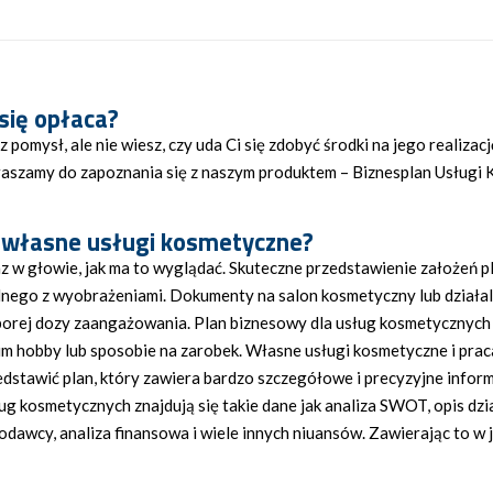
się opłaca
?
pomysł, ale nie wiesz, czy uda Ci się zdobyć środki na jego realizac
praszamy do zapoznania się z naszym produktem – Biznesplan Usług
 własne usługi kosmetyczne
?
raz w głowie, jak ma to wyglądać. Skuteczne przedstawienie założe
nego z wyobrażeniami. Dokumenty na salon kosmetyczny lub działal
orej dozy zaangażowania. Plan biznesowy dla usług kosmetycznych t
woim hobby lub sposobie na zarobek. Własne usługi kosmetyczne i prac
stawić plan, który zawiera bardzo szczegółowe i precyzyjne informac
ług kosmetycznych znajdują się takie dane jak analiza SWOT, opis dz
odawcy, analiza finansowa i wiele innych niuansów. Zawierając to w j