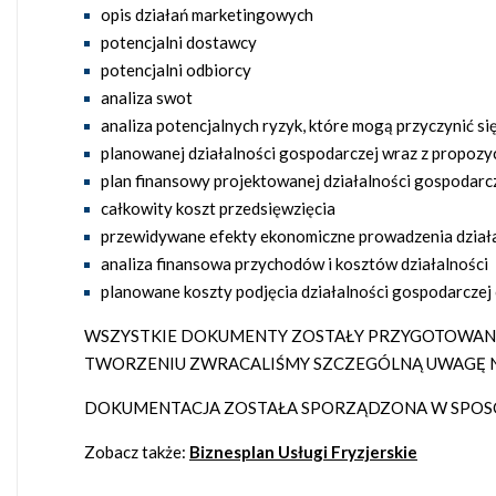
opis działań marketingowych
potencjalni dostawcy
potencjalni odbiorcy
analiza swot
analiza potencjalnych ryzyk, które mogą przyczynić si
planowanej działalności gospodarczej wraz z propozyc
plan finansowy projektowanej działalności gospodarc
całkowity koszt przedsięwzięcia
przewidywane efekty ekonomiczne prowadzenia działa
analiza finansowa przychodów i kosztów działalności
planowane koszty podjęcia działalności gospodarcz
WSZYSTKIE DOKUMENTY ZOSTAŁY PRZYGOTOWANE 
TWORZENIU ZWRACALIŚMY SZCZEGÓLNĄ UWAGĘ N
DOKUMENTACJA ZOSTAŁA SPORZĄDZONA W SPOSÓB
Zobacz także:
Biznesplan Usługi Fryzjerskie