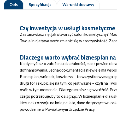
Opis
Specyfikacja
Warunki dostawy
Czy inwestycja
w usługi kosmetyczne 
Zastanawiasz się, jak otworzyć salon kosmetyczny? Masz 
Twoja inicjatywa może zmienić się w rzeczywistość. Za
Dlaczego warto wybrać
biznesplan na
Kiedy myślisz o założeniu działalności, masz pewien ob
dofinansowania. Jednak dokumentacja niewiele ma wspól
Biznesplan, wniosek, kosztorys – to wszystko wymaga sp
drugi tor i skupić się na tym, co jest ważne – czyli na T
osób w tym momencie. Dlatego musisz się wyróżnić. Przed
czego potrzebuje, by to osiągnąć. W biznesplanie dla us
kierunek rozwoju na kolejne lata, dane dotyczące wniosk
powodzenie w Powiatowym Urzędzie Pracy.