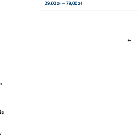
29,00
zł
–
79,00
zł
←
m
żę
y