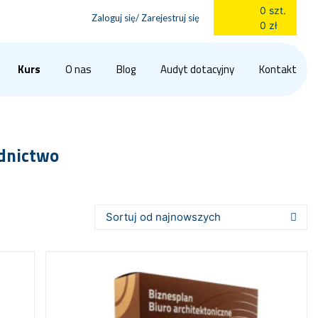
0 szt.
Zaloguj się/ Zarejestruj się
0 zł
Kurs
O nas
Blog
Audyt dotacyjny
Kontakt
odnictwo