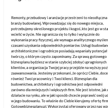
Remonty, przebudowy i aranżacje przestrzeni to nieodłączna
branży budowlanej. Wprowadzając się do nowego miejsca,
potrzebujemy określonego projektu i kogoś, kto jest go w st
wcielić w życie. Nie ogranicza się to tylko i wyłącznie do
wykonania pracy fizycznej, ale wymaga analitycznego myśleni
czasami uzyskania odpowiednich pomiarów. Usługi budowlan
architektoniczne i ogrodnicze posiadają wspaniały potencjał
twórczy, o którym często zapominamy. Za sprawą gotowego
biznesplanu będziesz w stanie szybciej zdobyć upragnionych
klientów, a organizacja Twojej pracy przejdzie na wyższy po
zaawansowania. Jesteśmy przekonani, że oprócz Ciebie, doce
również Twoi pracownicy i Twoi klienci. Biznesplan dla
budownictwa, architektury i ogrodnictwa jest odpowiedni
zarówno dla mniejszych i większych firm. Nie jest istotne, jak
działacie na rynku, ale w jaki sposób chcecie poprawić swój u
w jego budowaniu. To właśnie do Ciebie kierujemy ofertę fir
Gotowebiznesplany.pl. Wykorzystaj oferowany przez nas wz