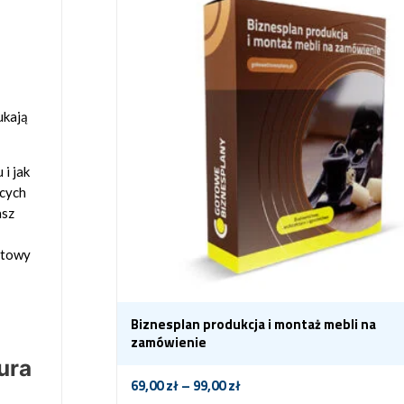
ukają
 i jak
ących
asz
otowy
Biznesplan produkcja i montaż mebli na
zamówienie
ura
69,00
zł
–
99,00
zł