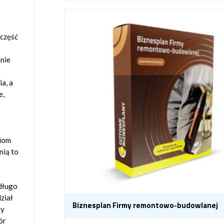
 część
anie
a, a
e,
ziom
nią to
 długo
dział
Biznesplan Firmy remontowo-budowlanej
my
ór