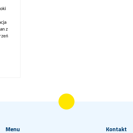
roki
acja
an z
arzeń
Menu
Kontakt