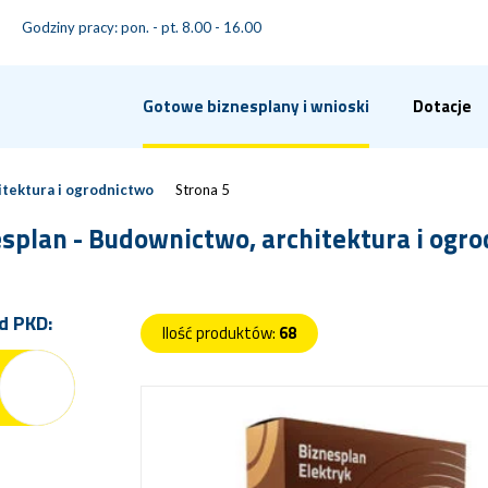
Godziny pracy: pon. - pt. 8.00 - 16.00
Gotowe biznesplany i wnioski
Dotacje
itektura i ogrodnictwo
Strona 5
splan - Budownictwo, architektura i ogr
d PKD:
Ilość produktów:
68