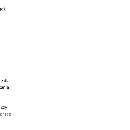
ądź
e dla
kania
 czy
 przez