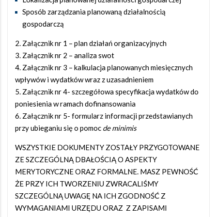
Sposób zarządzania planowaną działalnością
gospodarczą
Załącznik nr 1 – plan działań organizacyjnych
Załącznik nr 2 – analiza swot
Załącznik nr 3 – kalkulacja planowanych miesięcznych
wpływów i wydatków wraz z uzasadnieniem
Załącznik nr 4- szczegółowa specyfikacja wydatków do
poniesienia w ramach dofinansowania
Załącznik nr 5- formularz informacji przedstawianych
przy ubieganiu się o pomoc
de minimis
WSZYSTKIE DOKUMENTY ZOSTAŁY PRZYGOTOWANE
ZE SZCZEGÓLNĄ DBAŁOŚCIĄ O ASPEKTY
MERYTORYCZNE ORAZ FORMALNE. MASZ PEWNOŚĆ
ŻE PRZY ICH TWORZENIU ZWRACALIŚMY
SZCZEGÓLNĄ UWAGĘ NA ICH ZGODNOŚĆ Z
WYMAGANIAMI URZĘDU ORAZ Z ZAPISAMI