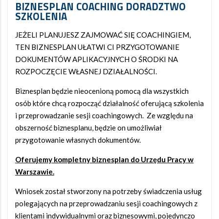
BIZNESPLAN COACHING DORADZTWO
SZKOLENIA
JEŻELI PLANUJESZ ZAJMOWAĆ SIĘ COACHINGIEM,
TEN BIZNESPLAN UŁATWI CI PRZYGOTOWANIE
DOKUMENTÓW APLIKACYJNYCH O ŚRODKI NA
ROZPOCZĘCIE WŁASNEJ DZIAŁALNOŚCI.
Biznesplan będzie nieocenioną pomocą dla wszystkich
osób które chcą rozpocząć działalność oferującą szkolenia
i przeprowadzanie sesji coachingowych. Ze względu na
obszerność biznesplanu, będzie on umożliwiał
przygotowanie własnych dokumentów.
Oferujemy kompletny biznesplan do Urzędu Pracy w
Warszawie.
Wniosek został stworzony na potrzeby świadczenia usług
polegających na przeprowadzaniu sesji coachingowych z
klientami indywidualnymi oraz biznesowymi, pojedynczo