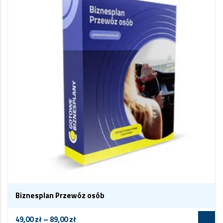
Biznesplan Przewóz osób
49,00
zł
–
89,00
zł