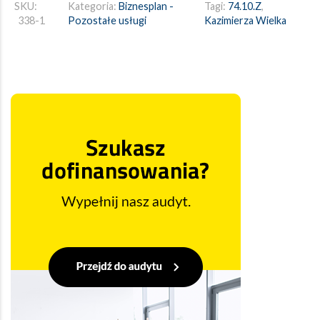
SKU:
Kategoria:
Biznesplan -
Tagi:
74.10.Z
,
338-1
Pozostałe usługi
Kazimierza Wielka