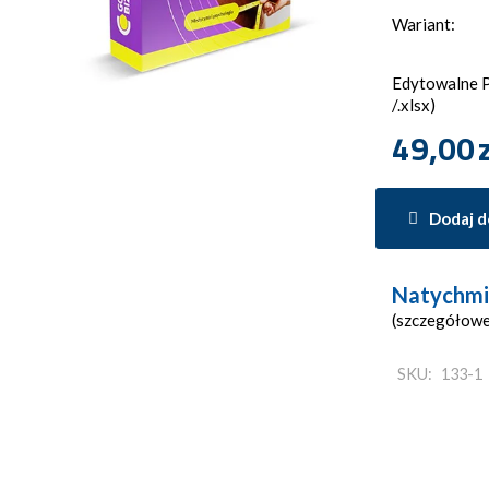
Wariant:
Edytowalne Pl
/.xlsx)
49,00
Dodaj d
Natychmi
(szczegółowe
SKU:
133-1