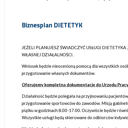
Biznesplan DIETETYK
JEŻELI PLANUJESZ ŚWIADCZYĆ USŁUGI DIETETYK
WŁASNEJ DZIAŁALNOŚCI.
Wniosek będzie nieocenioną pomocą dla wszystkich osób
przygotowanie własnych dokumentów.
Oferujemy kompletną dokumentację do Urzędu Pracy
Działalność będzie polegała na przyjmowaniu pacjentów
przygotowanie sportowców do zawodów. Misją gabinetu b
piątku w godzinach 8.00-17.00. Oczywiście będzie równie
Wszystkie usługi będą skierowane do odbiorców indywidu