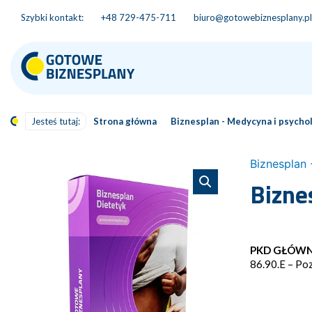
Szybki kontakt:
+48 729-475-711
biuro@gotowebiznesplany.pl
Jesteś tutaj:
Strona główna
Biznesplan - Medycyna i psycho
Biznesplan 
Bizne
PKD GŁÓWN
86.90.E – Poz