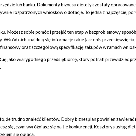
 urzędzie lub banku. Dokumenty biznesu dietetyk zostały opracowan
tywnie rozpatrzonych wniosków o dotacje. To jedna z najczęściej po
banku. Możesz sobie pomóc i przejść ten etap w bezproblemowy sposób
y. Wśród nich znajdują się informacje takie jak: opis przedsięwzięci
n finansowy oraz szczegółową specyfikację zakupów w ramach wnios
ię jako wiarygodnego przedsiębiorcę, który potrafi przewidzieć prz
.
 to, że trudno znaleźć klientów. Dobry biznesplan powinien zawierać 
sz się, czym wyróżniasz się na tle konkurencji. Kosztorys usług di
tykiem się opłaca.