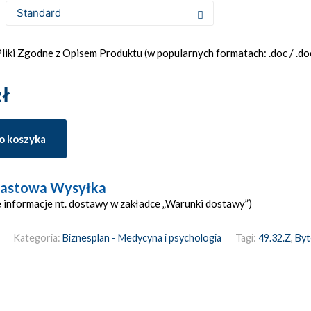
iki Zgodne z Opisem Produktu (w popularnych formatach: .doc / .doc
zł
o koszyka
astowa Wysyłka
 informacje nt. dostawy w zakładce „Warunki dostawy”)
Kategoria:
Biznesplan - Medycyna i psychologia
Tagi:
49.32.Z
,
By