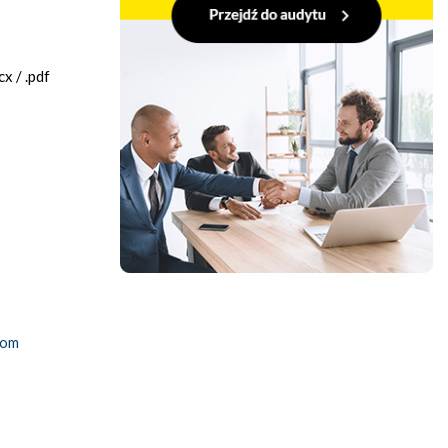
x / .pdf
tom