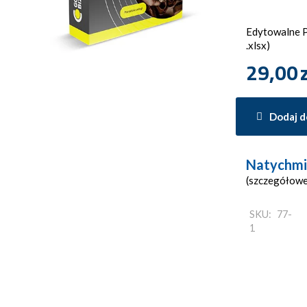
Edytowalne Pl
.xlsx)
29,00
Dodaj d
Natychmi
(szczegółowe
SKU:
77-
1