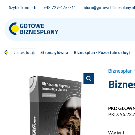
Szybki kontakt:
+48 729-475-711
biuro@gotowebiznesplany.pl
Jesteś tutaj:
Strona główna
Biznesplan - Pozostałe usługi
Biznesplan 
Bizne
PKD GŁÓWN
PKD: 95.23.Z
Wariant: