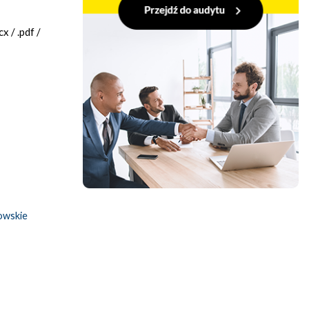
 / .pdf /
owskie