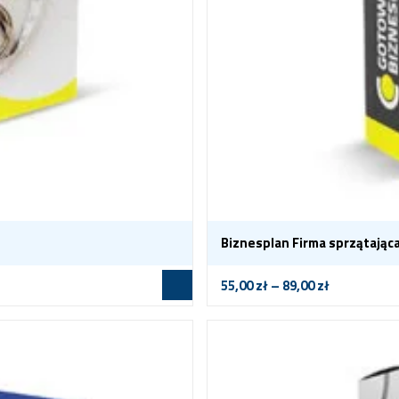
Biznesplan Firma sprzątając
55,00
zł
–
89,00
zł