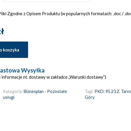
iki Zgodne z Opisem Produktu (w popularnych formatach: .doc / .docx
zł
o koszyka
astowa Wysyłka
 informacje nt. dostawy w zakładce „Warunki dostawy”)
Kategoria:
Biznesplan - Pozostałe
Tagi:
PKD: 95.23.Z
,
Tarn
usługi
Góry