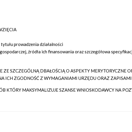
WZIĘCIA
 tytułu prowadzenia działalności
i gospodarczej, źródła ich finansowania oraz szczegółowa specyfika
ZE SZCZEGÓLNĄ DBAŁOŚCIĄ O ASPEKTY MERYTORYCZNE OR
A ICH ZGODNOŚĆ Z WYMAGANIAMI URZĘDU ORAZ ZAPISAMI
B KTÓRY MAKSYMALIZUJE SZANSE WNIOSKODAWCY NA POZY