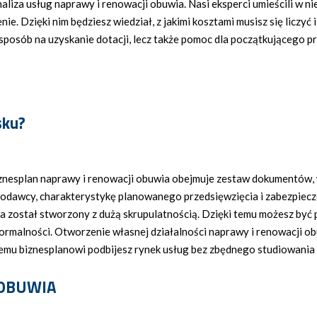
liza usług naprawy i renowacji obuwia. Nasi eksperci umieścili w ni
e. Dzięki nim będziesz wiedział, z jakimi kosztami musisz się liczy
sposób na uzyskanie dotacji, lecz także pomoc dla początkującego pr
sku?
znesplan naprawy i renowacji obuwia obejmuje zestaw dokumentów, w
dawcy, charakterystykę planowanego przedsięwzięcia i zabezpiecze
a został stworzony z dużą skrupulatnością. Dzięki temu możesz by
rmalności. Otworzenie własnej działalności naprawy i renowacji obu
mu biznesplanowi podbijesz rynek usług bez zbędnego studiowania 
 OBUWIA