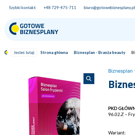
Szybki kontakt:
+48 729-475-711
biuro@gotowebiznesplany.pl
Jesteś tutaj:
Strona główna
Biznesplan - Branża beauty
Bi
Biznesplan 
Bizne
PKD GŁÓWN
96.02.Z – Fr
Wariant: