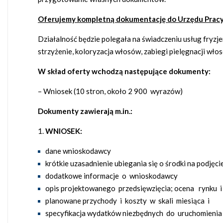
Oferujemy kompletną dokumentację do Urzędu Pracy
Działalność będzie polegała na świadczeniu usług fryzj
strzyżenie, koloryzacja włosów, zabiegi pielęgnacji wło
W skład oferty wchodzą następujące dokumenty:
– Wniosek (10 stron, około 2 900 wyrazów)
Dokumenty zawierają m.in.:
WNIOSEK:
dane wnioskodawcy
krótkie uzasadnienie ubiegania się o środki na podjęc
dodatkowe informacje o wnioskodawcy
opis projektowanego przedsięwzięcia; ocena rynku i 
planowane przychody i koszty w skali miesiąca i
specyfikacja wydatków niezbędnych do uruchomienia 