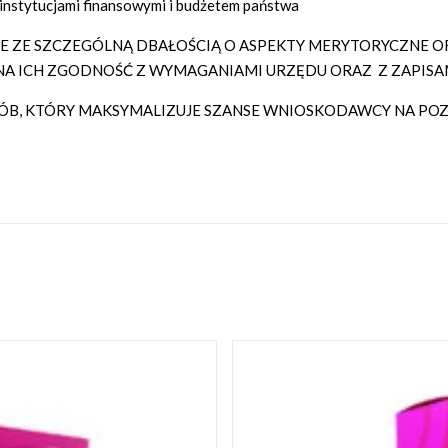
instytucjami finansowymi i budżetem państwa
ZE SZCZEGÓLNĄ DBAŁOŚCIĄ O ASPEKTY MERYTORYCZNE OR
A ICH ZGODNOŚĆ Z WYMAGANIAMI URZĘDU ORAZ Z ZAPISA
, KTÓRY MAKSYMALIZUJE SZANSE WNIOSKODAWCY NA POZY