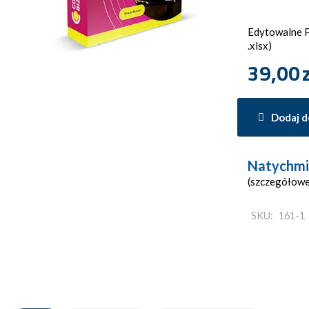
Edytowalne Pl
.xlsx)
39,00
Dodaj d
Natychmi
(szczegółowe
SKU:
161-1