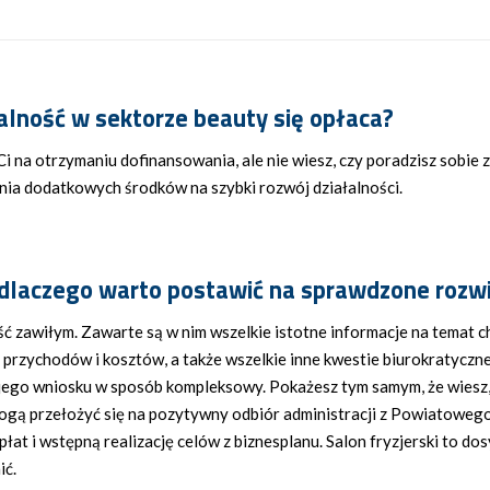
łalność w
sektorze beauty
się opłaca?
Ci na otrzymaniu dofinansowania, ale nie wiesz, czy poradzisz sobie z
ania dodatkowych środków na szybki rozwój działalności.
dlaczego warto postawić na sprawdzone rozw
ść zawiłym. Zawarte są w nim wszelkie istotne informacje na temat 
 przychodów i kosztów, a także wszelkie inne kwestie biurokratyczn
jego wniosku w sposób kompleksowy. Pokażesz tym samym, że wiesz, 
mogą przełożyć się na pozytywny odbiór administracji z Powiatoweg
t i wstępną realizację celów z biznesplanu. Salon fryzjerski to dos
ić.