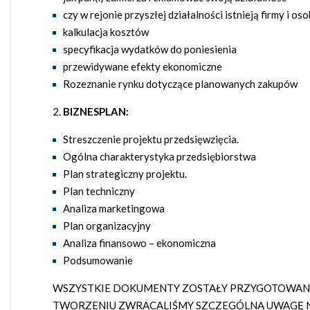
czy w rejonie przyszłej działalności istnieją firmy i o
kalkulacja kosztów
specyfikacja wydatków do poniesienia
przewidywane efekty ekonomiczne
Rozeznanie rynku dotyczące planowanych zakupów
BIZNESPLAN:
Streszczenie projektu przedsięwzięcia.
Ogólna charakterystyka przedsiębiorstwa
Plan strategiczny projektu.
Plan techniczny
Analiza marketingowa
Plan organizacyjny
Analiza finansowo – ekonomiczna
Podsumowanie
WSZYSTKIE DOKUMENTY ZOSTAŁY PRZYGOTOWANE 
TWORZENIU ZWRACALIŚMY SZCZEGÓLNĄ UWAGĘ N