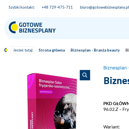
Szybki kontakt:
+48 729-475-711
biuro@gotowebiznesplany.pl
Jesteś tutaj:
Strona główna
Biznesplan - Branża beauty
B
Biznesplan 
Bizne
PKD GŁÓW
96.02.Z – Fry
Wariant: