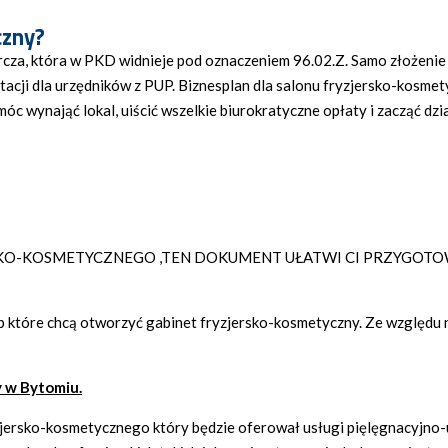
czny?
rcza, która w PKD widnieje pod oznaczeniem 96.02.Z. Samo złożeni
cji dla urzędników z PUP. Biznesplan dla salonu fryzjersko-kosmet
óc wynająć lokal, uiścić wszelkie biurokratyczne opłaty i zacząć dzi
RSKO-KOSMETYCZNEGO ,TEN DOKUMENT UŁATWI CI PRZYGOT
 które chcą otworzyć gabinet fryzjersko-kosmetyczny. Ze względu 
 w Bytomiu.
zjersko-kosmetycznego który będzie oferował usługi pięlęgnacyjno-