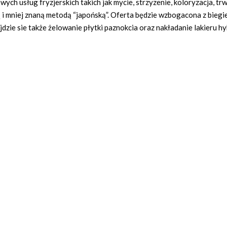
wych usług fryzjerskich takich jak mycie, strzyzenie, koloryzacja, t
 mniej znaną metodą “japońską”. Oferta będzie wzbogacona z biegie
dzie sie także żelowanie płytki paznokcia oraz nakładanie lakieru 