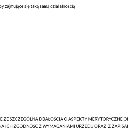
soby zajmujące się taką samą działalnością
ZE SZCZEGÓLNĄ DBAŁOŚCIĄ O ASPEKTY MERYTORYCZNE OR
A ICH ZGODNOŚĆ Z WYMAGANIAMI URZĘDU ORAZ Z ZAPISA