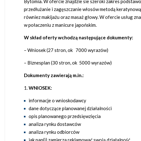
Bytomia. W ofercie znajdzie sie szeroki zakres podstawo
przedłużanie i zagęszczanie włosów metodą keratynową i
równiez makijażu oraz masaż głowy. W ofercie usług znaj
w połaczeniu z manicure japońskim.
W skład oferty wchodzą następujące dokumenty:
– Wniosek (27 stron, ok 7000 wyrazów)
– Biznesplan (30 stron, ok 5000 wyrazów)
Dokumenty zawierają m.in.:
WNIOSEK:
informacje o wnioskodawcy
dane dotyczące planowanej działalności
opis planowanego przedsięwzięcia
analiza rynku dostawców
analiza rynku odbiorców
jak pan(i) zamierza reklamować swoją działalność