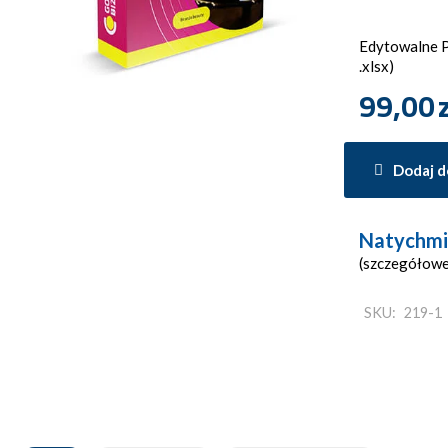
Edytowalne Pl
.xlsx)
99,00
Dodaj d
Natychmi
(szczegółowe
SKU:
219-1