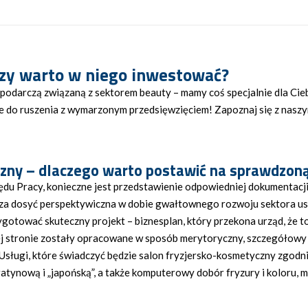
czy warto
w niego inwestować?
podarczą związaną z sektorem beauty – mamy coś specjalnie dla Cieb
 do ruszenia z wymarzonym przedsięwzięciem! Zapoznaj się z naszy
czny –
dlaczego warto postawić na sprawdzon
 Pracy, konieczne jest przedstawienie odpowiedniej dokumentacji, w
cza dosyć perspektywiczna w dobie gwałtownego rozwoju sektora us
zygotować skuteczny projekt – biznesplan, który przekona urząd, że
 stronie zostały opracowane w sposób merytoryczny, szczegółowy i 
Usługi, które świadczyć będzie salon fryzjersko-kosmetyczny zgodnie
tynową i „japońską”, a także komputerowy dobór fryzury i koloru, m