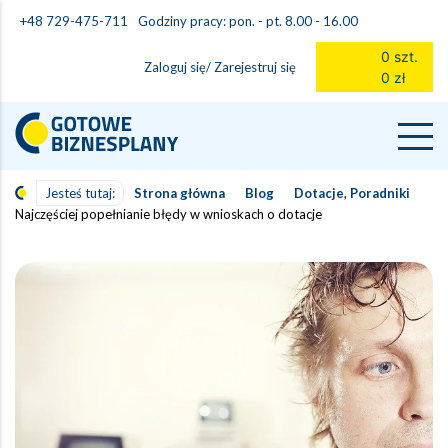
Godziny pracy: pon. - pt. 8.00 - 16.00
+48 729-475-711
0 szt.
Zaloguj się/ Zarejestruj się
0 zł
Jesteś tutaj:
Strona główna
Blog
Dotacje
,
Poradniki
Najczęściej popełnianie błędy w wnioskach o dotacje