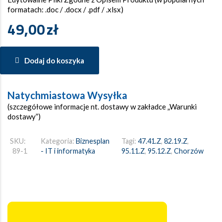
formatach: .doc / .docx / .pdf / .xlsx)
49,00
zł
Dodaj do koszyka
Natychmiastowa Wysyłka
(szczegółowe informacje nt. dostawy w zakładce „Warunki
dostawy”)
SKU:
Kategoria:
Biznesplan
Tagi:
47.41.Z
,
82.19.Z
,
89-1
- IT i informatyka
95.11.Z
,
95.12.Z
,
Chorzów