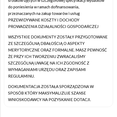
środków ujętych w szczegółowej specyfikacji wydatków
do poniesienia w ramach dofinansowania,
przeznaczanych na zakup towarów i usług
PRZEWIDYWANE KOSZTY I DOCHODY
PROWADZENIA DZIAŁALNOŚCI GOSPODARCZEJ
WSZYSTKIE DOKUMENTY ZOSTAŁY PRZYGOTOWANE
ZE SZCZEGÓLNĄ DBAŁOŚCIĄ O ASPEKTY
MERYTORYCZNE ORAZ FORMALNE. MASZ PEWNOŚĆ
ŻE PRZY ICH TWORZENIU ZWRACALIŚMY
SZCZEGÓLNĄ UWAGĘ NA ICH ZGODNOŚĆ Z
WYMAGANIAMI URZĘDU ORAZ ZAPISAMI
REGULAMINU.
DOKUMENTACJA ZOSTAŁA SPORZĄDZONA W
SPOSÓB KTÓRY MAKSYMALIZUJE SZANSE
WNIOSKODAWCY NA POZYSKANIE DOTACJI.