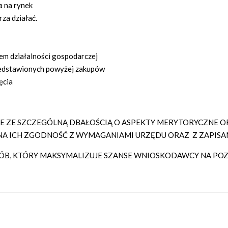
a na rynek
rza działać.
iem działalności gospodarczej
rzedstawionych powyżej zakupów
ęcia
ZE SZCZEGÓLNĄ DBAŁOŚCIĄ O ASPEKTY MERYTORYCZNE OR
A ICH ZGODNOŚĆ Z WYMAGANIAMI URZĘDU ORAZ Z ZAPISA
, KTÓRY MAKSYMALIZUJE SZANSE WNIOSKODAWCY NA POZY