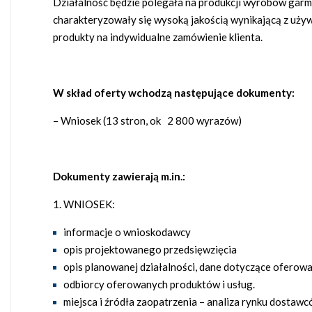
Działalność będzie polegała na produkcji wyrobów garmaże
charakteryzowały się wysoką jakością wynikającą z używa
produkty na indywidualne zamówienie klienta.
W skład oferty wchodzą następujące dokumenty:
– Wniosek (13 stron, ok 2 800 wyrazów)
Dokumenty zawierają m.in.:
WNIOSEK:
informacje o wnioskodawcy
opis projektowanego przedsięwzięcia
opis planowanej działalności, dane dotyczące oferow
odbiorcy oferowanych produktów i usług.
miejsca i źródła zaopatrzenia – analiza rynku dostaw