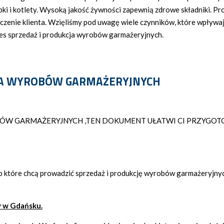
łąbki i kotlety. Wysoką jakość żywności zapewnią zdrowe składniki. P
czenie klienta. Wzięliśmy pod uwagę wiele czynników, które wpływaj
nes sprzedaż i produkcja wyrobów garmażeryjnych.
CJA WYROBÓW GARMAŻERYJNYCH
OBÓW GARMAŻERYJNYCH ,TEN DOKUMENT UŁATWI CI PRZYGO
 które chcą prowadzić sprzedaż i produkcję wyrobów garmażeryjnyc
 w Gdańsku.