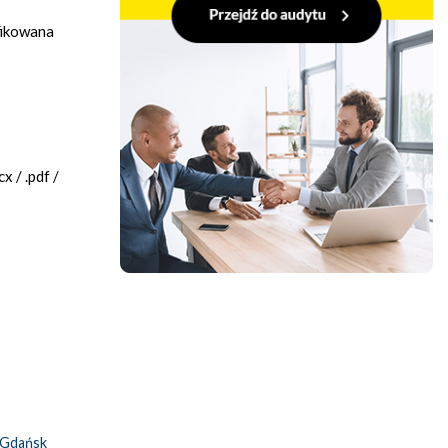
fikowana
 / .pdf /
Gdańsk