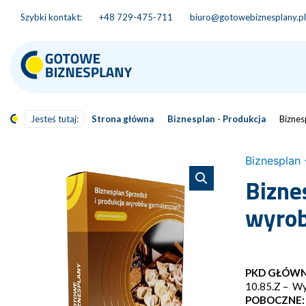
Szybki kontakt:
+48 729-475-711
biuro@gotowebiznesplany.pl
Jesteś tutaj:
Strona główna
Biznesplan - Produkcja
Biznes
Biznesplan 
Bizne
wyrob
PKD GŁÓWN
10.85.Z – Wy
POBOCZNE: