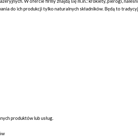
ryjnych. W ofercie firmy znajdą się m.in.: krokiety, pierogi, naleśn
nia do ich produkcji tylko naturalnych składników. Będą to tradycyj
anych produktów lub usług.
ców