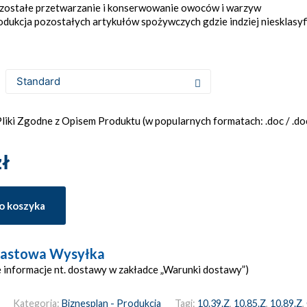
zostałe przetwarzanie i konserwowanie owoców i warzyw
odukcja pozostałych artykułów spożywczych gdzie indziej niesklasy
iki Zgodne z Opisem Produktu (w popularnych formatach: .doc / .docx
zł
o koszyka
astowa Wysyłka
 informacje nt. dostawy w zakładce „Warunki dostawy”)
Kategoria:
Biznesplan - Produkcja
Tagi:
10.39.Z
,
10.85.Z
,
10.89.Z
,