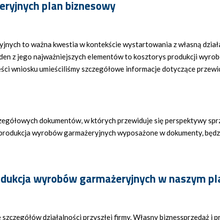
eryjnych plan biznesowy
jnych to ważna kwestia w kontekście wystartowania z własną dział
den z jego najważniejszych elementów to kosztorys produkcji wyrob
ęści wniosku umieściliśmy szczegółowe informacje dotyczące przew
zegółowych dokumentów, w których przewiduje się perspektywy sprzed
aż i produkcja wyrobów garmażeryjnych wyposażone w dokumenty, będ
rodukcja wyrobów garmażeryjnych w naszym p
zczegółów działalności przyszłej firmy. Własny biznessprzedaż i 