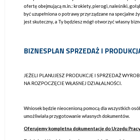
ofertę obejmującą m.in.: krokiety, pierogi, naleśniki, go
być uzupełniona o potrawy przyrządzane na specjalne ży
jest skuteczny, a Ty będziesz mógł otworzyć własny biz
BIZNESPLAN SPRZEDAŻ I PRODUK
JEŻELI PLANUJESZ PRODUKCJE I SPRZEDAŻ WYR
NA ROZPOCZĘCIE WŁASNEJ DZIAŁALNOŚCI.
Wniosek będzie nieocenioną pomocą dla wszystkich osób
umożliwiała przygotowanie własnych dokumentów.
Oferujemy kompletną dokumentację do Urzędu Pracy