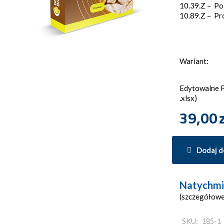
10.39.Z – Po
10.89.Z – Pr
Wariant:
Edytowalne Pl
.xlsx)
39,00
Dodaj d
Natychmi
(szczegółowe
SKU:
185-1