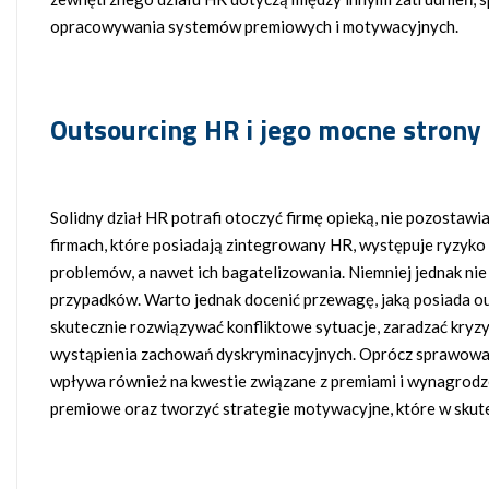
opracowywania systemów premiowych i motywacyjnych.
Outsourcing HR i jego mocne strony
Solidny dział HR potrafi otoczyć firmę opieką, nie pozostaw
firmach, które posiadają zintegrowany HR, występuje ryzyko
problemów, a nawet ich bagatelizowania. Niemniej jednak nie 
przypadków. Warto jednak docenić przewagę, jaką posiada o
skutecznie rozwiązywać konfliktowe sytuacje, zaradzać kry
wystąpienia zachowań dyskryminacyjnych. Oprócz sprawowan
wpływa również na kwestie związane z premiami i wynagro
premiowe oraz tworzyć strategie motywacyjne, które w sku