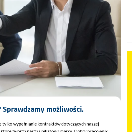
a? Sprawdzamy możliwości.
e tylko wypełnianie kontraktów dotyczących naszej
y, które tworzą naszą unikatową markę. Dobry pracownik