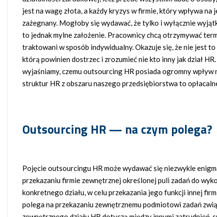
jest na wagę złota, a każdy kryzys w firmie, który wpływa na
zażegnany. Mogłoby się wydawać, że tylko i wyłącznie wyjąt
to jednak mylne założenie. Pracownicy chcą otrzymywać term
traktowani w sposób indywidualny. Okazuje się, że nie jest to 
którą powinien dostrzec i zrozumieć nie kto inny jak dział 
wyjaśniamy, czemu outsourcing HR posiada ogromny wpływ n
struktur HR z obszaru naszego przedsiębiorstwa to opłacaln
Outsourcing HR — na czym polega?
Pojęcie outsourcingu HR może wydawać się niezwykle enigma
przekazaniu firmie zewnętrznej określonej puli zadań do wyko
konkretnego działu, w celu przekazania jego funkcji innej firm
polega na przekazaniu zewnętrznemu podmiotowi zadań związ
zewnętrznego działu HR dotyczą między innymi zatrudnień, 