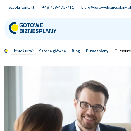
Szybki kontakt:
+48 729-475-711
biuro@gotowebiznesplany.pl
Jesteś tutaj:
Strona główna
Blog
Biznesplany
Outsourci