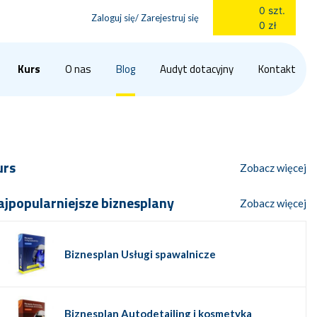
0 szt.
Zaloguj się/ Zarejestruj się
0 zł
Kurs
O nas
Blog
Audyt dotacyjny
Kontakt
urs
Zobacz więcej
ajpopularniejsze biznesplany
Zobacz więcej
Biznesplan Usługi spawalnicze
Biznesplan Autodetailing i kosmetyka