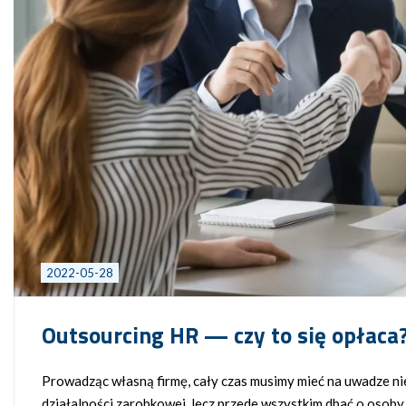
2022-05-28
Outsourcing HR — czy to się opłac
Prowadząc własną firmę, cały czas musimy mieć na uwadze ni
działalności zarobkowej, lecz przede wszystkim dbać o osob