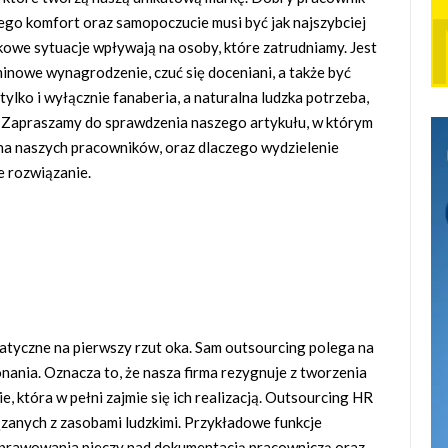
 jego komfort oraz samopoczucie musi być jak najszybciej
kowe sytuacje wpływają na osoby, które zatrudniamy. Jest
inowe wynagrodzenie, czuć się doceniani, a także być
tylko i wyłącznie fanaberia, a naturalna ludzka potrzeba,
HR. Zapraszamy do sprawdzenia naszego artykułu, w którym
a naszych pracowników, oraz dlaczego wydzielenie
e rozwiązanie.
tyczne na pierwszy rzut oka. Sam outsourcing polega na
nania. Oznacza to, że nasza firma rezygnuje z tworzenia
ie, która w pełni zajmie się ich realizacją. Outsourcing HR
anych z zasobami ludzkimi. Przykładowe funkcje
sprawowania pieczy nad dokumentacją pracowniczą oraz