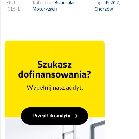
SKU:
Kategoria:
Biznesplan -
Tagi:
45.20.Z
,
316-1
Motoryzacja
Chorzów