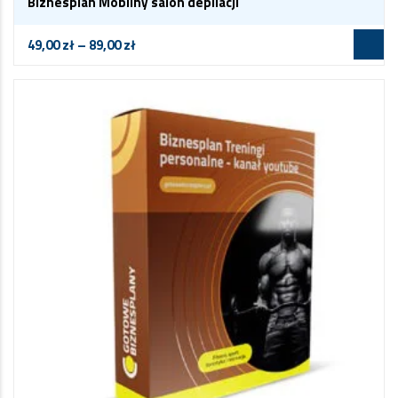
Biznesplan Mobilny salon depilacji
49,00
zł
–
89,00
zł