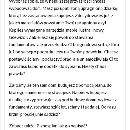
Wyobraź sobie, że w najbliższej przyszłości chcesz
wybudować dom. Masz już upatrzoną upragnioną działkę,
którą bez zastanowienia kupujesz. Zdecydowałeś już, z
jakich materiałów powstanie Twój upragniony azyl.
Kupiłeś wymagane narzędzia, meble, lustra i nowy
telewizor. Zabierasz się powoli do stawiania
fundamentów, ale przeszkadza Ci burgundowa sofa, która
już od samego początku leży na Twoim podwórku. Chcesz
postawić ściany i podłączyć prąd, ale uniemożliwiają Ci to
zawczasu kupione dodatki do sypialni. Niezły chaos,
prawda?
Załóżmy, że ten sam dom, budujesz z pomocą planu, do
którego sumiennie się stosujesz. Najpierw kupujesz
działkę i przygotowujesz ją pod budowę domu, wylewasz
fundamenty, stawiasz szkielet, ściany i tak dalej. Od razu
brzmi prościej, nie sądzisz?
Zobacz także:
Biznesplan jak go napisać?