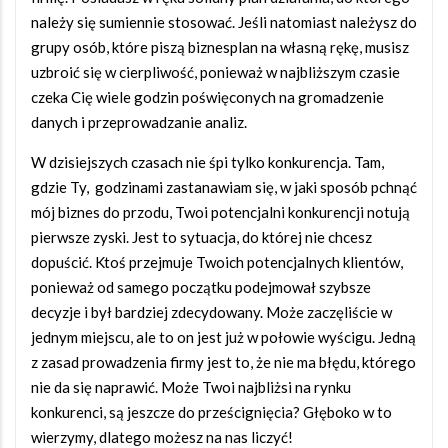
należy się sumiennie stosować. Jeśli natomiast należysz do
grupy osób, które piszą biznesplan na własną rękę, musisz
uzbroić się w cierpliwość, ponieważ w najbliższym czasie
czeka Cię wiele godzin poświęconych na gromadzenie
danych i przeprowadzanie analiz.
W dzisiejszych czasach nie śpi tylko konkurencja. Tam,
gdzie Ty,
godzinami zastanawiam się, w jaki sposób pchnąć
mój biznes do przodu, Twoi potencjalni konkurencji notują
pierwsze zyski. Jest to sytuacja, do której nie chcesz
dopuścić. Ktoś przejmuje Twoich potencjalnych klientów,
ponieważ od samego początku podejmował szybsze
decyzje i był bardziej zdecydowany. Może zaczęliście w
jednym miejscu, ale to on jest już w połowie wyścigu. Jedną
z zasad prowadzenia firmy jest to, że nie ma błędu, którego
nie da się naprawić. Może Twoi najbliżsi na rynku
konkurenci, są jeszcze do prześcignięcia? Głęboko w to
wierzymy, dlatego możesz na nas liczyć!