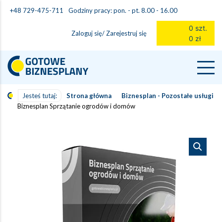
Godziny pracy: pon. - pt. 8.00 - 16.00
+48 729-475-711
0 szt.
Zaloguj się/ Zarejestruj się
0 zł
Jesteś tutaj:
Strona główna
Biznesplan - Pozostałe usługi
Biznesplan Sprzątanie ogrodów i domów