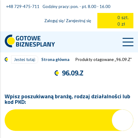
Godziny pracy: pon. - pt. 8.00 - 16.00
+48 729-475-711
0 szt.
Zaloguj się/ Zarejestruj się
0 zł
Jesteś tutaj:
Strona główna
Produkty otagowane „96.09.Z”
96.09.Z
Wpisz poszukiwaną branżę, rodzaj działalności lub
kod PKD: