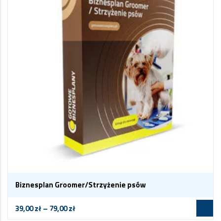
Biznesplan Groomer/Strzyżenie psów
39,00
zł
–
79,00
zł