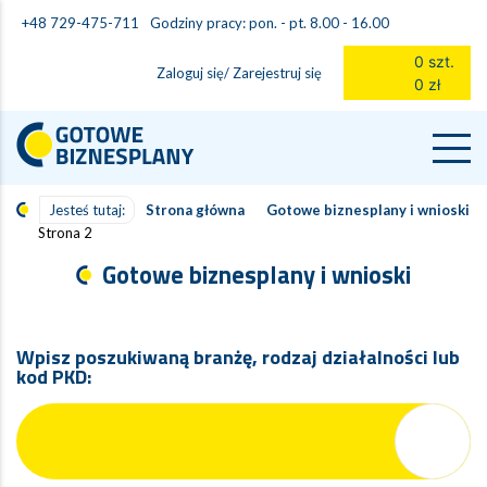
Godziny pracy: pon. - pt. 8.00 - 16.00
+48 729-475-711
0 szt.
Zaloguj się/ Zarejestruj się
0 zł
Jesteś tutaj:
Strona główna
Gotowe biznesplany i wnioski
Strona 2
Gotowe biznesplany i wnioski
Wpisz poszukiwaną branżę, rodzaj działalności lub
kod PKD: