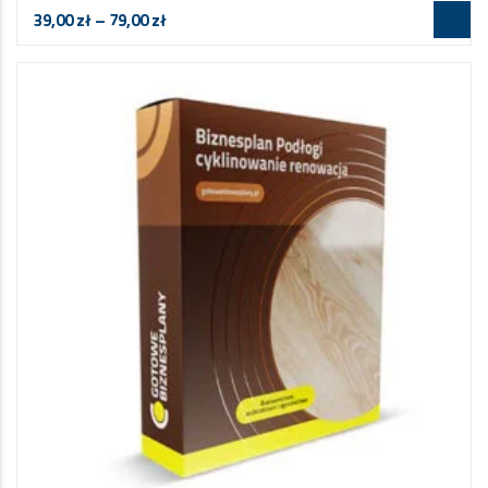
39,00
zł
–
79,00
zł