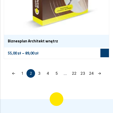
Biznesplan Architekt wnętrz
55,00
zł
–
89,00
zł
…
←
1
2
3
4
5
22
23
24
→