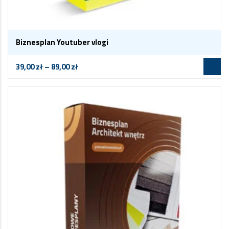
Biznesplan Youtuber vlogi
39,00
zł
–
89,00
zł