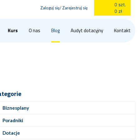
0 szt.
Zaloguj się/ Zarejestruj się
0 zł
Kurs
O nas
Blog
Audyt dotacyjny
Kontakt
ategorie
Biznesplany
Poradniki
Dotacje